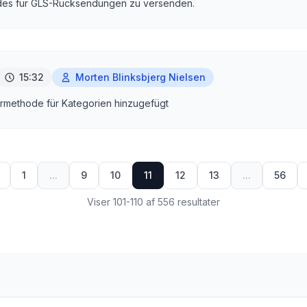
des für GLS-Rücksendungen zu versenden.
15:32
Morten Blinksbjerg Nielsen
ermethode für Kategorien hinzugefügt
1
...
9
10
11
12
13
...
56
Viser 101-110 af 556 resultater