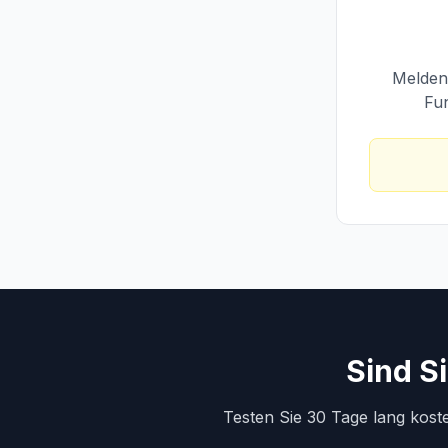
Melden 
Fun
Sind S
Testen Sie 30 Tage lang kost