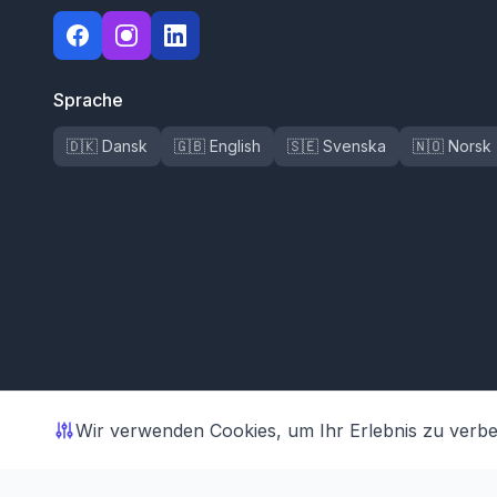
Sprache
🇩🇰 Dansk
🇬🇧 English
🇸🇪 Svenska
🇳🇴 Norsk
Wir verwenden Cookies, um Ihr Erlebnis zu verb
© 2026 Shoporama ApS. Alle Rechte vorbehalten.