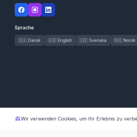
Sprache
🇩🇰 Dansk
🇬🇧 English
🇸🇪 Svenska
🇳🇴 Norsk
Wir verwenden Cookies, um Ihr Erlebnis zu verb
© 2026 Shoporama ApS. Alle Rechte vorbehalten.