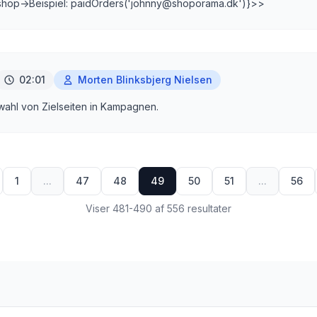
shop->Beispiel: paidOrders('johnny@shoporama.dk')}>>
02:01
Morten Blinksbjerg Nielsen
wahl von Zielseiten in Kampagnen.
1
...
47
48
49
50
51
...
56
Viser 481-490 af 556 resultater