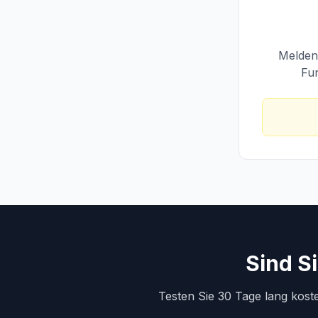
Melden 
Fun
Sind S
Testen Sie 30 Tage lang kost