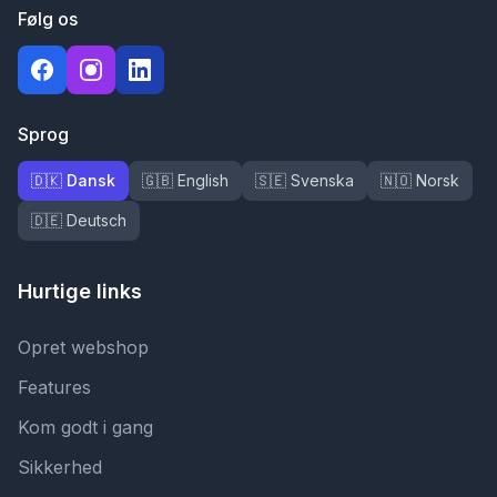
Følg os
Sprog
🇩🇰 Dansk
🇬🇧 English
🇸🇪 Svenska
🇳🇴 Norsk
🇩🇪 Deutsch
Hurtige links
Opret webshop
Features
Kom godt i gang
Sikkerhed