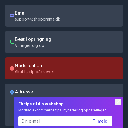
Email
support@shoporama.dk
Bestil opringning
Vi ringer dig op
Nødsituation
Akut hjælp påkrævet
Adresse
Shoporama ApS
Få tips til din webshop
Kochsgade 31D
Modtag e-commerce tips, nyheder og opdateringer
5000 Odense C
CVR 35055096
Tilmeld