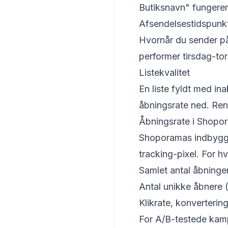
Butiksnavn" fungerer
Afsendelsestidspunk
Hvornår du sender påv
performer tirsdag-to
Listekvalitet
En liste fyldt med in
åbningsrate ned. Rens
Åbningsrate i Shopo
Shoporamas indbygge
tracking-pixel. For 
Samlet antal åbninge
Antal unikke åbnere 
Klikrate, konverteri
For A/B-testede kamp