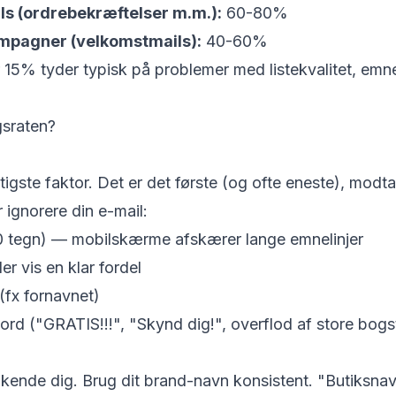
ls (ordrebekræftelser m.m.):
60-80%
mpagner (velkomstmails):
40-60%
15% tyder typisk på problemer med listekvalitet, emnel
gsraten?
tigste faktor. Det er det første (og ofte eneste), modta
r ignorere din e-mail:
0 tegn) — mobilskærme afskærer lange emnelinjer
er vis en klar fordel
(fx fornavnet)
rd ("GRATIS!!!", "Skynd dig!", overflod af store bogs
ende dig. Brug dit brand-navn konsistent. "Butiksnavn