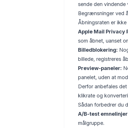
sende den vindende v
Begrænsninger ved å
Åbningsraten er ikk
Apple Mail Privacy 
som åbnet, uanset om
Billedblokering:
Nogl
billede, registreres å
Preview-paneler:
No
panelet, uden at modt
Derfor anbefales det
klikrate og konverter
Sådan forbedrer du d
A/B-test emnelinjer
målgruppe.