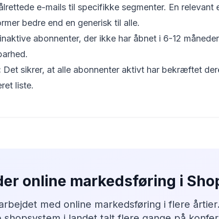
rettede e-mails til specifikke segmenter. En relevant e
rmer bedre end en generisk til alle.
inaktive abonnenter, der ikke har åbnet i 6-12 månede
barhed.
:
Det sikrer, at alle abonnenter aktivt har bekræftet dere
et liste.
der online markedsføring i Sh
 arbejdet med online markedsføring i flere årtier
 shopsystem i landet talt flere gange på konf