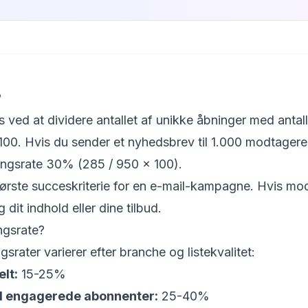
?
ved at dividere antallet af unikke åbninger med antall
00. Hvis du sender et nyhedsbrev til 1.000 modtagere
ningsrate 30% (285 / 950 × 100).
første succeskriterie for en e-mail-kampagne. Hvis mo
 dit indhold eller dine tilbud.
ngsrate?
srater varierer efter branche og listekvalitet:
lt:
15-25%
ed engagerede abonnenter:
25-40%