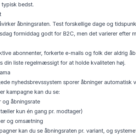
 typisk bedst.
t
irker åbningsraten. Test forskellige dage og tidspunk
rsdag formiddag godt for B2C, men det varierer efter 
aktive abonnenter, forkerte e-mails og folk der aldrig å
 din liste regelmæssigt for at holde kvaliteten høj.
rama
de nyhedsbrevssystem sporer åbninger automatisk vi
hver kampagne kan du se:
r og åbningsrate
(tæller kun én gang pr. modtager)
nger og omsætning
agner kan du se åbningsraten pr. variant, og systeme