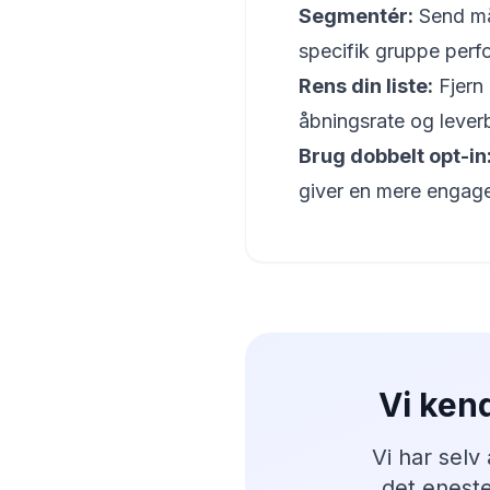
Segmentér:
Send mål
specifik gruppe perfo
Rens din liste:
Fjern 
åbningsrate og lever
Brug dobbelt opt-in
giver en mere engager
Vi ken
Vi har selv
det eneste