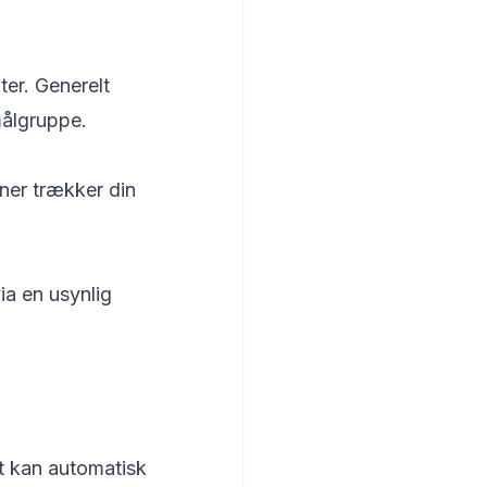
ter. Generelt
målgruppe.
bner trækker din
a en usynlig
t kan automatisk