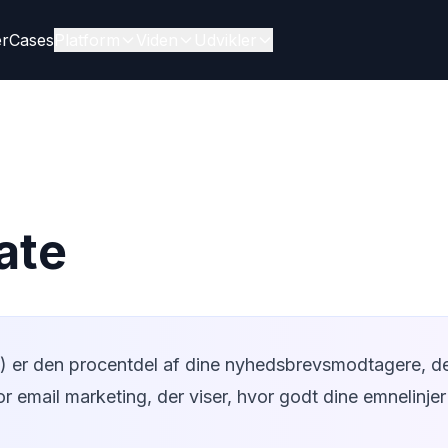
er
Cases
Platform
Viden
Udvikler
ate
) er den procentdel af dine nyhedsbrevsmodtagere, de
 for email marketing, der viser, hvor godt dine emnelinj