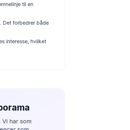
mnelinje til en
r. Det forbedrer både
s interesse, hvilket
oporama
. Vi har som
erencer som