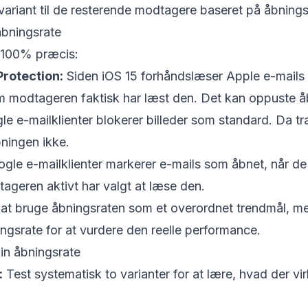
ariant til de resterende modtagere baseret på åbnings
bningsrate
e 100% præcis:
Protection:
Siden iOS 15 forhåndslæser Apple e-mails
 modtageren faktisk har læst den. Det kan oppuste åb
e e-mailklienter blokerer billeder som standard. Da tr
bningen ikke.
gle e-mailklienter markerer e-mails som åbnet, når de 
ageren aktivt har valgt at læse den.
 at bruge åbningsraten som et overordnet trendmål, 
ingsrate for at vurdere den reelle performance.
in åbningsrate
:
Test systematisk to varianter for at lære, hvad der vir