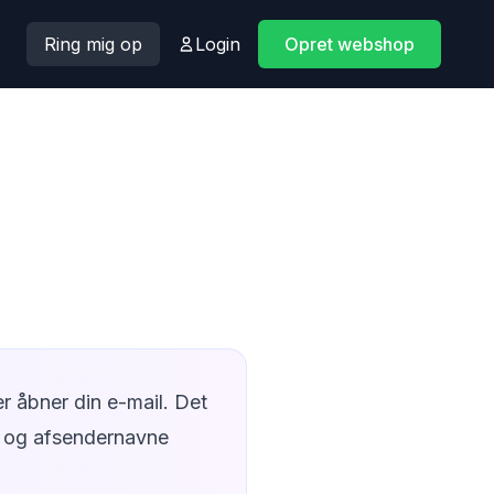
Ring mig op
Login
Opret webshop
r åbner din e-mail. Det
er og afsendernavne