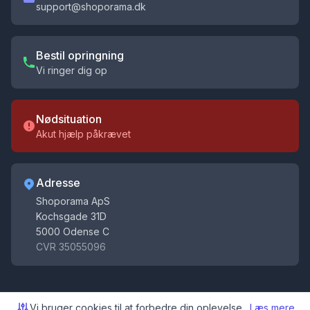
support@shoporama.dk
Bestil opringning
Vi ringer dig op
Nødsituation
Akut hjælp påkrævet
Adresse
Shoporama ApS
Få tips til din webshop
Kochsgade 31D
Modtag e-commerce tips, nyheder og opdateringer
5000 Odense C
CVR 35055096
Tilmeld
Ved tilmelding accepterer du vores
vilkår
og
privatlivspolitik
. Du kan afmelde når som helst.
Vi bruger cookies til at forbedre din oplevelse.
Læs mere