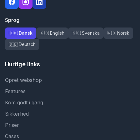
Sprog
🇩🇰 Dansk
🇬🇧 English
🇸🇪 Svenska
🇳🇴 Norsk
🇩🇪 Deutsch
Hurtige links
Opret webshop
Features
Kom godt i gang
Sikkerhed
Priser
Cases