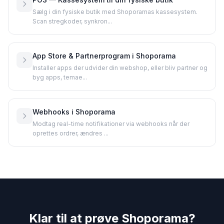
Sælg i din fysiske butik med Shoporamas kassesystem.
Scan stregkoder, synkron...
App Store & Partnerprogram i Shoporama
Installer apps der udvider din webshop, eller bliv partner og
byg apps, temae...
Webhooks i Shoporama
Modtag real-time notifikationer via webhooks når der
oprettes ordrer, ændres ...
Klar til at prøve Shoporama?