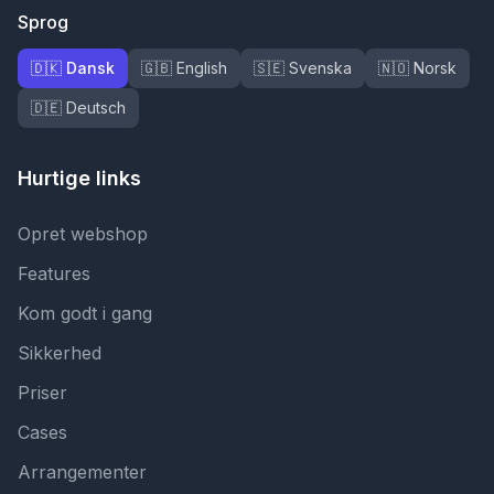
Sprog
🇩🇰 Dansk
🇬🇧 English
🇸🇪 Svenska
🇳🇴 Norsk
🇩🇪 Deutsch
Hurtige links
Opret webshop
Features
Kom godt i gang
Sikkerhed
Priser
Cases
Arrangementer