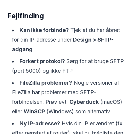
Fejlfinding
Kan ikke forbinde?
Tjek at du har åbnet
for din IP-adresse under
Design > SFTP-
adgang
Forkert protokol?
Sørg for at bruge SFTP
(port 5000) og ikke FTP
FileZilla problemer?
Nogle versioner af
FileZilla har problemer med SFTP-
forbindelsen. Prøv evt.
Cyberduck
(macOS)
eller
WinSCP
(Windows) som alternativ
Ny IP-adresse?
Hvis din IP er ændret (fx
efter genstart af router), skal du hvidliste den