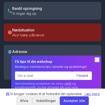
Bestil opringning
Vi ringer dig op
Nødsituation
Akut hjælp påkrævet
Adresse
Shoporama ApS
Få tips til din webshop
Kochsgade 31D
Modtag e-commerce tips, nyheder og opdateringer
5000 Odense C
CVR 35055096
Tilmeld
Ved tilmelding accepterer du vores
vilkår
og
privatlivspolitik
. Du kan afmelde når som helst.
Vi bruger cookies til at forbedre din oplevelse.
Læs mere
Afvis
Indstillinger
Accepter alle
© 2026 Shoporama ApS. Alle rettigheder forbeholdes.