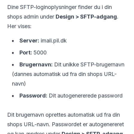
Dine SFTP-loginoplysninger finder du i din
shops admin under
Design > SFTP-adgang
.
Her vises:
Server:
imali.pil.dk
Port:
5000
Brugernavn:
Dit unikke SFTP-brugernavn
(dannes automatisk ud fra din shops URL-
navn)
Password:
Dit autogenererede password
Dit brugernavn oprettes automatisk ud fra din
shops URL-navn. Passwordet er autogenereret
og kan ændres under
Design > SFTP-adgang
.