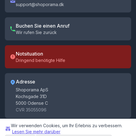
support@shoporama.dk
Buchen Sie einen Anruf
Wir rufen Sie zurück
Notsituation
Dringend benötigte Hilfe
Adresse
Holen Sie sich Tipps für Ihren Webshop
Shoporama ApS
Erhalten Sie Tipps, Neuigkeiten und Aktualisierungen
Kochsgade 31D
zum elektronischen Handel
5000 Odense C
Registrieren
CVR 35055096
Sie sich
Mit der Anmeldung erklären Sie sich mit unseren
Wir verwenden Cookies, um Ihr Erlebnis zu verbessern.
Bedingungen
und
Datenschutzbestimmungen
. Sie
Lesen Sie mehr darüber
können sich jederzeit wieder abmelden.