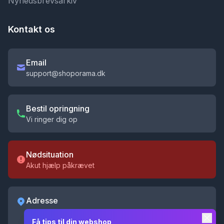
Nyhedsbrevsarkiv
Kontakt os
Email
support@shoporama.dk
Bestil opringning
Vi ringer dig op
Nødsituation
Akut hjælp påkrævet
Adresse
Shoporama ApS
Få tips til din webshop