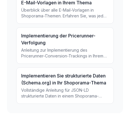
E-Mail-Vorlagen in Ihrem Thema
Überblick über alle E-Mail-Vorlagen in
Shoporama-Themen. Erfahren Sie, was jede
Vorlage tut, wann sie versendet wird und
welche Variablen Sie...
Implementierung der Pricerunner-
Verfolgung
Anleitung zur Implementierung des
Pricerunner-Conversion-Trackings in Ihrem
Shoporama-Onlineshop mit dem richtigen
Smarty-Code.
Implementieren Sie strukturierte Daten
(Schema.org) in Ihr Shoporama-Thema
Vollständige Anleitung für JSON-LD
strukturierte Daten in einem Shoporama-
Theme. Smarty-Beispiele für Product, Store,
BreadcrumbList und...