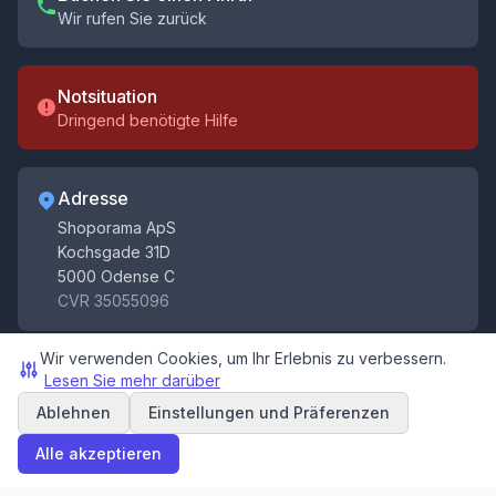
Wir rufen Sie zurück
Notsituation
Dringend benötigte Hilfe
Adresse
Holen Sie sich Tipps für Ihren Webshop
Shoporama ApS
Erhalten Sie Tipps, Neuigkeiten und Aktualisierungen
Kochsgade 31D
zum elektronischen Handel
5000 Odense C
Registrieren
CVR 35055096
Sie sich
Mit der Anmeldung erklären Sie sich mit unseren
Wir verwenden Cookies, um Ihr Erlebnis zu verbessern.
Bedingungen
und
Datenschutzbestimmungen
. Sie
Lesen Sie mehr darüber
können sich jederzeit wieder abmelden.
Ablehnen
Einstellungen und Präferenzen
© 2026 Shoporama ApS. Alle Rechte vorbehalten.
Alle akzeptieren
Bedingungen und
Datenschutzbestimmungen
Cookie-
Konditionen
Einstellungen