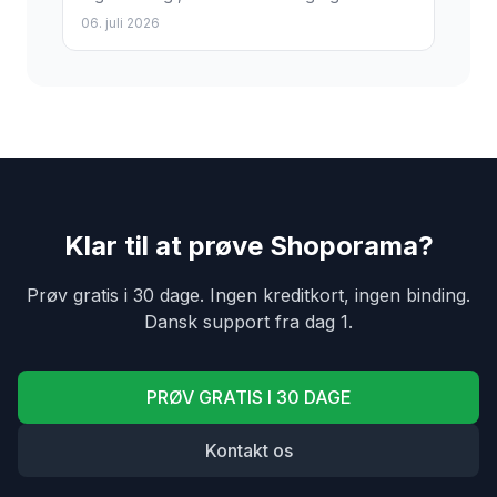
ærgerlig kunde. Nu viser Shoporama direkte i
06. juli 2026
ordrelisten om en...
Klar til at prøve Shoporama?
Prøv gratis i 30 dage. Ingen kreditkort, ingen binding.
Dansk support fra dag 1.
PRØV GRATIS I 30 DAGE
Kontakt os