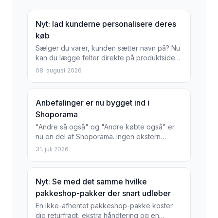
Nyt: lad kunderne personalisere deres
køb
Sælger du varer, kunden sætter navn på? Nu
kan du lægge felter direkte på produktsiden,
som kunden selv udfylder: et navn, en dato,
08. august 2026
et...
Anbefalinger er nu bygget ind i
Shoporama
"Andre så også" og "Andre købte også" er
nu en del af Shoporama. Ingen ekstern
tjeneste, ingen ekstra pris, og opsætning i
31. juli 2026
Sidedesigneren på et...
Nyt: Se med det samme hvilke
pakkeshop-pakker der snart udløber
En ikke-afhentet pakkeshop-pakke koster
dig returfragt, ekstra håndtering og en