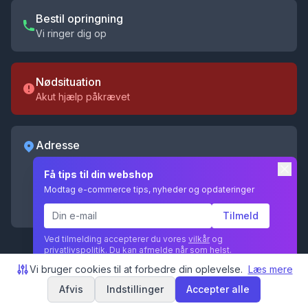
Bestil opringning
Vi ringer dig op
Nødsituation
Akut hjælp påkrævet
Adresse
Shoporama ApS
Få tips til din webshop
Kochsgade 31D
Modtag e-commerce tips, nyheder og opdateringer
5000 Odense C
CVR 35055096
Tilmeld
Ved tilmelding accepterer du vores
vilkår
og
privatlivspolitik
. Du kan afmelde når som helst.
Vi bruger cookies til at forbedre din oplevelse.
Læs mere
Afvis
Indstillinger
Accepter alle
© 2026 Shoporama ApS. Alle rettigheder forbeholdes.