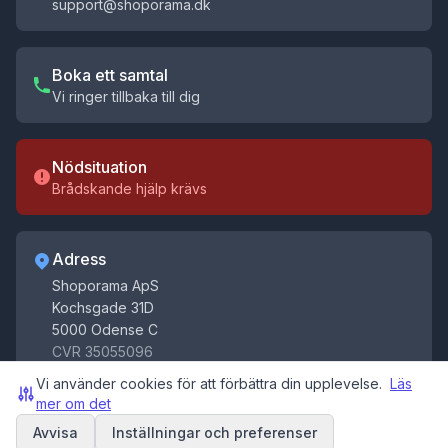
support@shoporama.dk
Boka ett samtal
Vi ringer tillbaka till dig
Nödsituation
Brådskande hjälp krävs
Adress
Få tips för din webbshop
Shoporama ApS
Få tips, nyheter och uppdateringar om e-handel
Kochsgade 31D
Registrera
5000 Odense C
dig
CVR 35055096
Genom att registrera dig godkänner du vår
Villkor
och
Vi använder cookies för att förbättra din upplevelse.
Läs
Integritetspolicy
. Du kan när som helst avsluta din
mer om det
prenumeration.
Avvisa
Inställningar och preferenser