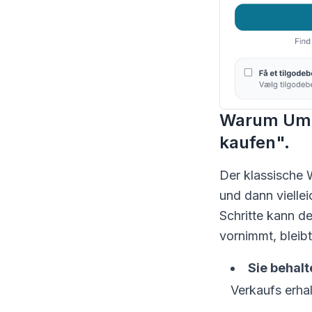
Warum Umta
kaufen".
Der klassische W
und dann viellei
Schritte kann d
vornimmt, bleibt
Sie behal
Verkaufs erha