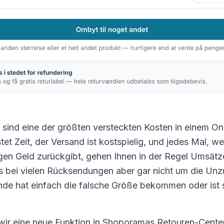
ind eine der größten versteckten Kosten in einem On
et Zeit, der Versand ist kostspielig, und jedes Mal, w
egen Geld zurückgibt, gehen Ihnen in der Regel Umsätze
s bei vielen Rücksendungen aber gar nicht um die Unz
de hat einfach die falsche Größe bekommen oder ist s
ir eine neue Funktion in Shoporamas Retouren-Center