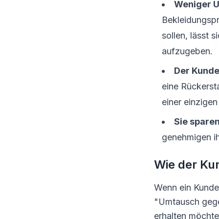
Weniger U
Bekleidungspro
sollen, lässt 
aufzugeben.
Der Kunde 
eine Rückersta
einer einzige
Sie sparen
genehmigen ih
Wie der Kun
Wenn ein Kunde 
"Umtausch gege
erhalten möchte