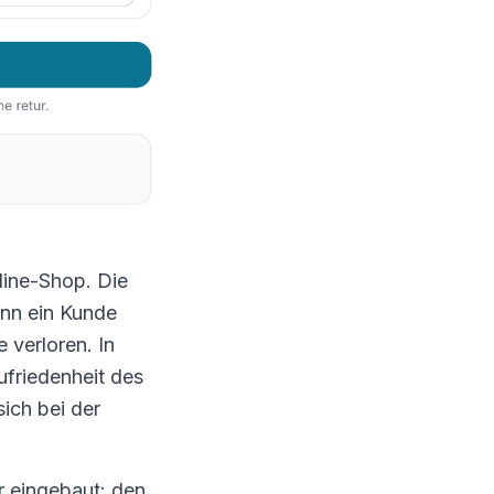
line-Shop. Die
enn ein Kunde
 verloren. In
ufriedenheit des
ich bei der
 eingebaut: den