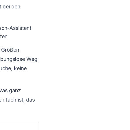
t bei den
sch-Assistent.
ten:
e Größen
reibungslose Weg:
Suche, keine
was ganz
infach ist, das