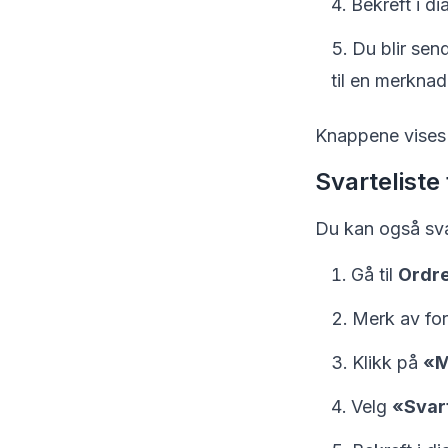
Bekreft i d
Du blir sen
til en merknad
Knappene vises k
Svarteliste
Du kan også svart
Gå til
Ordre
Merk av for
Klikk på
«M
Velg
«Svart