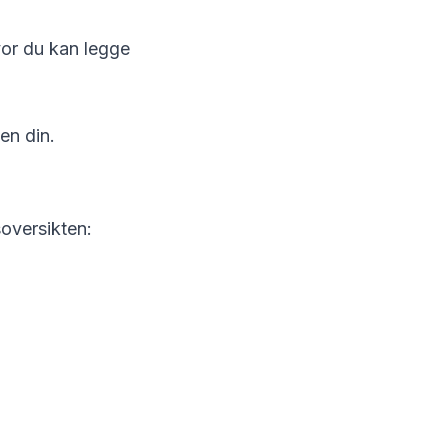
vor du kan legge
en din.
soversikten: