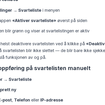
llinger → Svarteliste
i menyen
nappen
«Aktiver svarteliste»
øverst på siden
 blir grønn og viser at svartelistingen er aktiv
elst deaktivere svartelisten ved å klikke på
«Deaktive
svartelisten blir ikke slettet — de blir bare ikke sjekk
slå funksjonen av og på.
 oppføring på svartelisten manuelt
r → Svarteliste
prett ny
E-post
,
Telefon
eller
IP-adresse