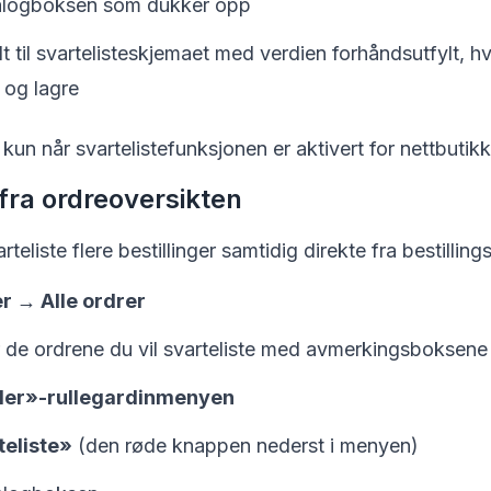
ialogboksen som dukker opp
dt til svartelisteskjemaet med verdien forhåndsutfylt, h
 og lagre
un når svartelistefunksjonen er aktivert for nettbutikk
 fra ordreoversikten
eliste flere bestillinger samtidig direkte fra bestilling
r → Alle ordrer
 de ordrene du vil svarteliste med avmerkingsboksene
er»-rullegardinmenyen
eliste»
(den røde knappen nederst i menyen)