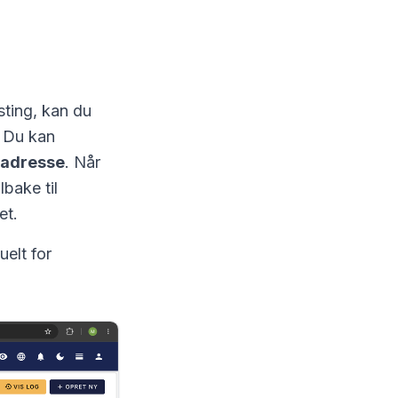
esting, kan du
. Du kan
-adresse
. Når
lbake til
et.
elt for