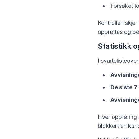
Forsøket lo
Kontrollen skjer
opprettes og bet
Statistikk o
I svartelisteover
Avvisninge
De siste 
Avvisninge
Hver oppføring 
blokkert en kun