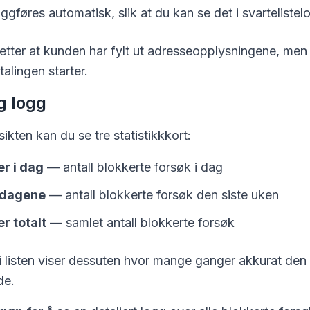
ggføres automatisk, slik at du kan se det i svarteliste
 etter at kunden har fylt ut adresseopplysningene, men 
alingen starter.
g logg
sikten kan du se tre statistikkkort:
r i dag
— antall blokkerte forsøk i dag
7 dagene
— antall blokkerte forsøk den siste uken
r totalt
— samlet antall blokkerte forsøk
i listen viser dessuten hvor mange ganger akkurat den
de.