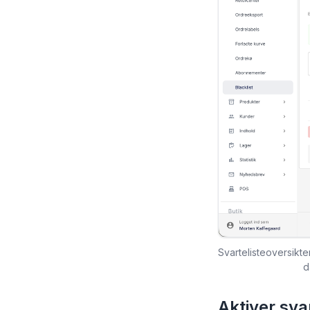
Svartelisteoversikte
d
Aktiver svar