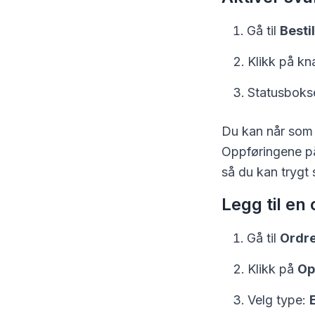
Gå til
Besti
Klikk på k
Statusboksen
Du kan når som h
Oppføringene på 
så du kan trygt 
Legg til en
Gå til
Ordre
Klikk på
Op
Velg type: