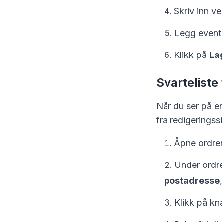
Skriv inn ve
Legg eventue
Klikk på
La
Svarteliste
Når du ser på en
fra redigeringss
Åpne ordren 
Under ordre
postadresse
Klikk på kna