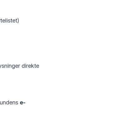
elistet)
ysninger direkte
 kundens
e-