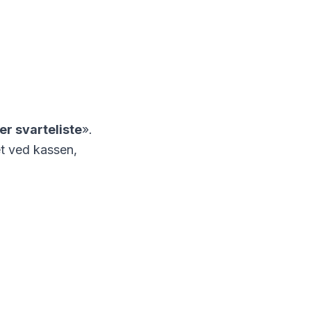
r svarteliste
».
et ved kassen,