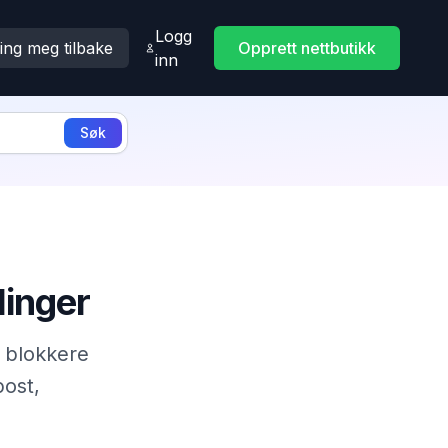
Logg
ing meg tilbake
Opprett nettbutikk
inn
Søk
linger
å blokkere
post,