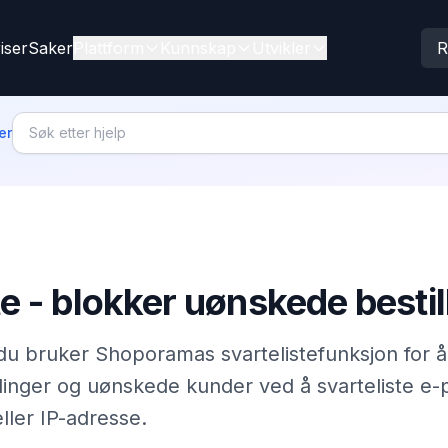
iser
Saker
Plattform
Kunnskap
Utvikler
R
er
te - blokker uønskede bestil
du bruker Shoporamas svartelistefunksjon for 
linger og uønskede kunder ved å svarteliste e-
ler IP-adresse.