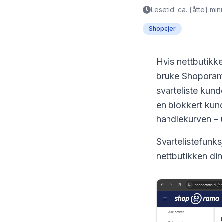
Lesetid: ca. {åtte} min
Shopejer
Hvis nettbutikken
bruke Shoporama
svarteliste kun
en blokkert kund
handlekurven – u
Svartelistefunk
nettbutikken din