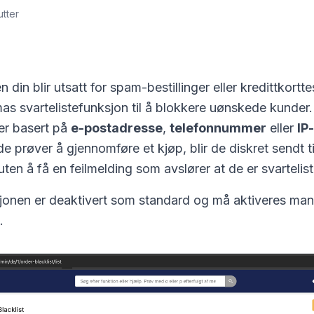
utter
 din blir utsatt for spam-bestillinger eller kredittkortt
s svartelistefunksjon til å blokkere uønskede kunder
der basert på
e-postadresse
,
telefonnummer
eller
IP
e prøver å gjennomføre et kjøp, blir de diskret sendt ti
ten å få en feilmelding som avslører at de er svartelist
sjonen er deaktivert som standard og må aktiveres manu
.