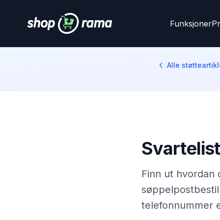
Funksjoner
Pr
Alle støtteartikl
Svartelis
Finn ut hvordan 
søppelpostbestil
telefonnummer el