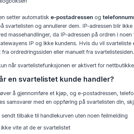
ialogboksen
n setter automatisk
e-postadressen
og
telefonnum
å svartelisten og annullerer dem. IP-adressen blir ikke
ved massehandlinger, da IP-adressen på ordren i noen ti
atewayens IP og ikke kundens. Hvis du vil svarteliste 
 fra ordredringssiden eller manuelt fra svartelistesiden
n når svartelistefunksjonen er aktivert for nettbutikke
år en svartelistet kunde handler?
øver å gjennomføre et kjøp, og e-postadressen, telef
es samsvarer med en oppføring på svartelisten din, skj
 sendt tilbake til handlekurven uten noen feilmelding
ikke vite at de er svartelistet