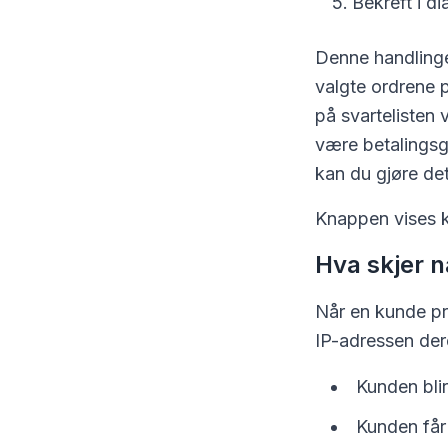
Bekreft i d
Denne handlinge
valgte ordrene p
på svartelisten 
være betalingsg
kan du gjøre det
Knappen vises ku
Hva skjer n
Når en kunde pr
IP-adressen der
Kunden blir
Kunden får 