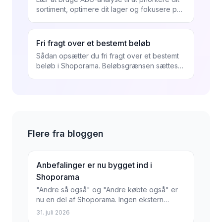
sortiment, optimere dit lager og fokusere på
de produkter der faktisk driver din forretning.
Fri fragt over et bestemt beløb
Sådan opsætter du fri fragt over et bestemt
beløb i Shoporama. Beløbsgrænsen sættes
pr. land under Butik, Levering, Lande, og
gælder alle...
Flere fra bloggen
Anbefalinger er nu bygget ind i
Shoporama
"Andre så også" og "Andre købte også" er
nu en del af Shoporama. Ingen ekstern
tjeneste, ingen ekstra pris, og opsætning i
31. juli 2026
Sidedesigneren på et...