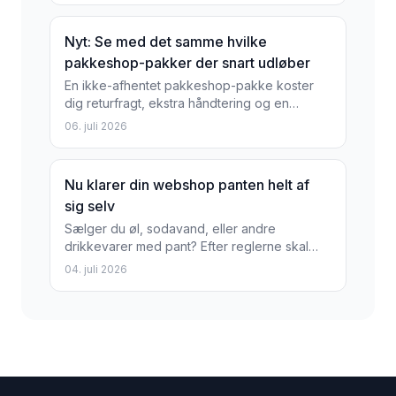
Nyt: Se med det samme hvilke
pakkeshop-pakker der snart udløber
En ikke-afhentet pakkeshop-pakke koster
dig returfragt, ekstra håndtering og en
ærgerlig kunde. Nu viser Shoporama direkte i
06. juli 2026
ordrelisten om en...
Nu klarer din webshop panten helt af
sig selv
Sælger du øl, sodavand, eller andre
drikkevarer med pant? Efter reglerne skal
panten opkræves, og varens pris skal
04. juli 2026
samtidig vises uden pant. Det...