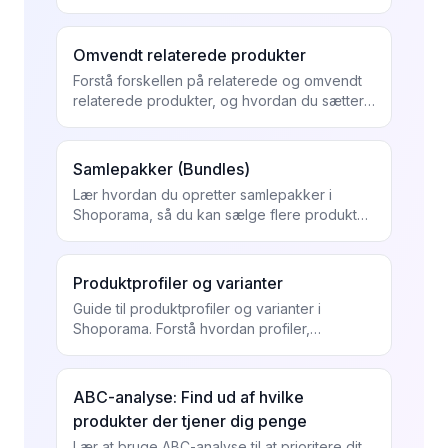
Brug data til at tilføje relaterede produkter og
øge dit...
Omvendt relaterede produkter
Forstå forskellen på relaterede og omvendt
relaterede produkter, og hvordan du sætter
dem op.
Samlepakker (Bundles)
Lær hvordan du opretter samlepakker i
Shoporama, så du kan sælge flere produkter
som én pakke med automatisk
lageropfølgning.
Produktprofiler og varianter
Guide til produktprofiler og varianter i
Shoporama. Forstå hvordan profiler,
attributter og varianter hænger sammen.
ABC-analyse: Find ud af hvilke
produkter der tjener dig penge
Lær at bruge ABC-analyse til at prioritere dit