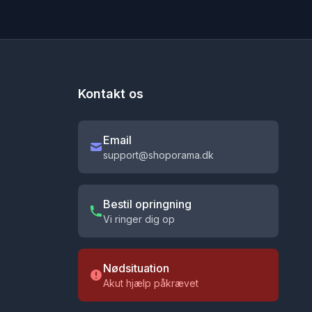
Kontakt os
Email
support@shoporama.dk
Bestil opringning
Vi ringer dig op
Nødsituation
Akut hjælp påkrævet