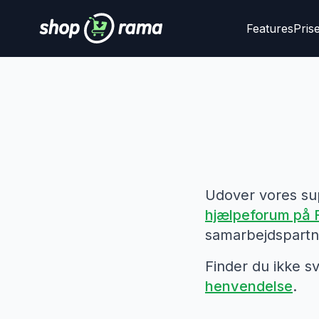
Features
Pris
Udover vores supp
hjælpeforum på
samarbejdspartne
Finder du ikke sv
henvendelse
.