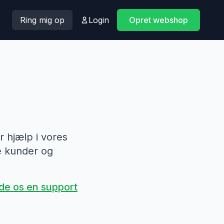
Ring mig op
Login
Opret webshop
?
r hjælp i vores
e kunder og
de os en support