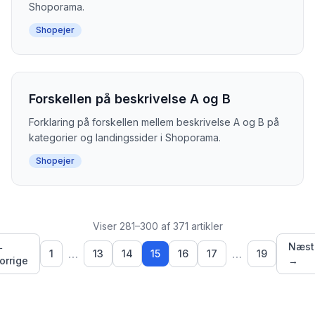
Shoporama.
Shopejer
Forskellen på beskrivelse A og B
Forklaring på forskellen mellem beskrivelse A og B på
kategorier og landingssider i Shoporama.
Shopejer
Viser 281–300 af 371 artikler
←
Næst
…
…
1
13
14
15
16
17
19
orrige
→